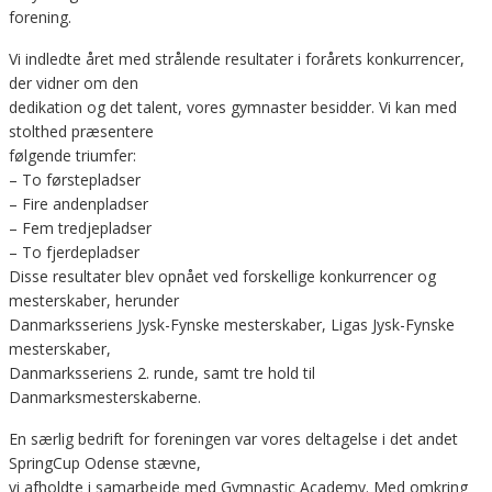
forening.
Vi indledte året med strålende resultater i forårets konkurrencer,
der vidner om den
dedikation og det talent, vores gymnaster besidder. Vi kan med
stolthed præsentere
følgende triumfer:
– To førstepladser
– Fire andenpladser
– Fem tredjepladser
– To fjerdepladser
Disse resultater blev opnået ved forskellige konkurrencer og
mesterskaber, herunder
Danmarksseriens Jysk-Fynske mesterskaber, Ligas Jysk-Fynske
mesterskaber,
Danmarksseriens 2. runde, samt tre hold til
Danmarksmesterskaberne.
En særlig bedrift for foreningen var vores deltagelse i det andet
SpringCup Odense stævne,
vi afholdte i samarbejde med Gymnastic Academy. Med omkring