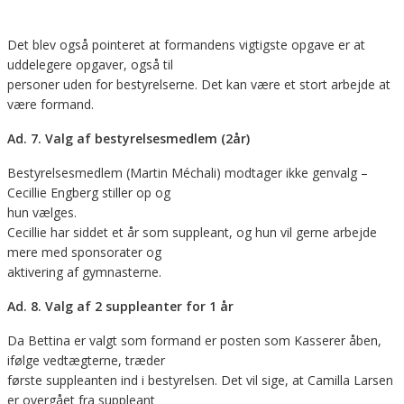
Det blev også pointeret at formandens vigtigste opgave er at
uddelegere opgaver, også til
personer uden for bestyrelserne. Det kan være et stort arbejde at
være formand.
Ad. 7. Valg af
b
estyrelsesmedlem (
2år)
Bestyrelsesmedlem (Martin Méchali) modtager ikke genvalg –
Cecillie Engberg stiller op og
hun vælges.
Cecillie har siddet et år som suppleant, og hun vil gerne arbejde
mere med sponsorater og
aktivering af gymnasterne.
Ad. 8. Valg af 2 suppleanter for 1 år
Da Bettina er valgt som formand er posten som Kasserer åben,
ifølge vedtægterne, træder
første suppleanten ind i bestyrelsen. Det vil sige, at Camilla Larsen
er overgået fra suppleant