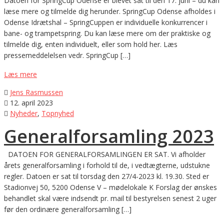
Datoen for SpringCup Odense er blevet sat til den 17. juni – du kan
læse mere og tilmelde dig herunder. SpringCup Odense afholdes i
Odense Idrætshal – SpringCuppen er individuelle konkurrencer i
bane- og trampetspring. Du kan læse mere om der praktiske og
tilmelde dig, enten individuelt, eller som hold her. Læs
pressemeddelelsen vedr. SpringCup […]
Læs mere

Jens Rasmussen

12. april 2023

Nyheder
,
Topnyhed
Generalforsamling 2023
DATOEN FOR GENERALFORSAMLINGEN ER SAT. Vi afholder
årets generalforsamling i forhold til de, i vedtægterne, udstukne
regler. Datoen er sat til torsdag den 27/4-2023 kl. 19.30. Sted er
Stadionvej 50, 5200 Odense V – mødelokale K Forslag der ønskes
behandlet skal være indsendt pr. mail til bestyrelsen senest 2 uger
før den ordinære generalforsamling […]