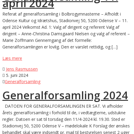
april 2024
Referat af generalforsamling i Bolbrogymnasterne – Afholdt i
Odense Kultur og Idrætshus, Stadionvej 50, 5200 Odense V – 11.
april 2024 Velkomst Ad. 1: Valg af dirigent og referent Valg af
dirigent – Anne-Christina Damsgaard Nielsen og valg af referent –
Marie Zoffmann Gennemgang af det formelle:
Generalforsamlingen er lovlig. Den er varslet rettidig, og […]
Læs mere

Jens Rasmussen

5. juni 2024

Generalforsamling
Generalforsamling 2024
DATOEN FOR GENERALFORSAMLINGEN ER SAT. Vi afholder
årets generalforsamling i forhold til de, i vedtægterne, udstukne
regler. Datoen er sat til torsdag den 11/4-2024 kl. 19.30. Sted er
Stadionvej 50, 5200 Odense V – mødelokale K Forslag der ønskes
behandlet skal være indsendt pr. mail til bestyrelsen senest 2 uger