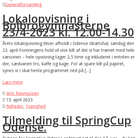

Generalforsamling
Lokalopvisning i
Bolbrogymnasterne
23/4-2023 kl. 12.00-14.30
Årets lokalopvisning bliver afholdt i Odense Idrætshal, søndag den
23. april Foreningens hold vil vise lidt af det vi har trænet med hele
sæsonen – hele opvisning tager 2,5 time og inkluderet i entréen er
der, sædvanen tro, kaffe og kage. For at spare lidt på papiret,
synes vi I skal hente programmet ned på […]
Læs mere

Jens Rasmussen

15. april 2023

Nyheder
,
Topnyhed
Tilmelding til SpringCup
Odense.