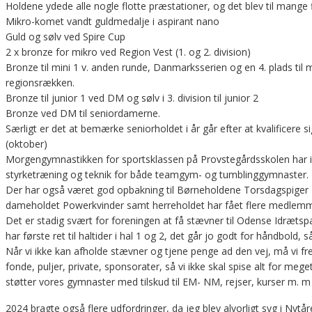
Holdene ydede alle nogle flotte præstationer, og det blev til mange f
Mikro-komet vandt guldmedalje i aspirant nano
Guld og sølv ved Spire Cup
2 x bronze for mikro ved Region Vest (1. og 2. division)
Bronze til mini 1 v. anden runde, Danmarksserien og en 4. plads til min
regionsrækken.
Bronze til junior 1 ved DM og sølv i 3. division til junior 2
Bronze ved DM til seniordamerne.
Særligt er det at bemærke seniorholdet i år går efter at kvalificere si
(oktober)
Morgengymnastikken for sportsklassen på Provstegårdsskolen har i
styrketræning og teknik for både teamgym- og tumblinggymnaster.
Der har også været god opbakning til Børneholdene Torsdagspiger 
dameholdet Powerkvinder samt herreholdet har fået flere medlemm
Det er stadig svært for foreningen at få stævner til Odense Idræts
har første ret til haltider i hal 1 og 2, det går jo godt for håndbold, 
Når vi ikke kan afholde stævner og tjene penge ad den vej, må vi f
fonde, puljer, private, sponsorater, så vi ikke skal spise alt for mege
støtter vores gymnaster med tilskud til EM- NM, rejser, kurser m. m
2024 bragte også flere udfordringer, da jeg blev alvorligt syg i Nytå