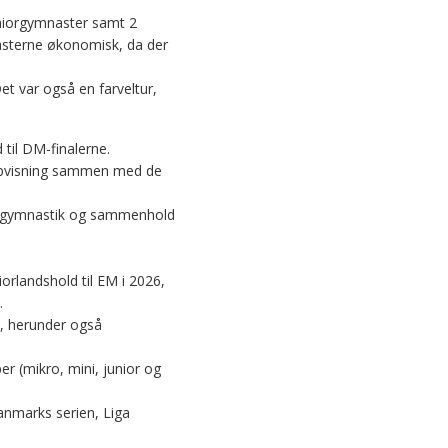
eniorgymnaster samt 2
asterne økonomisk, da der
et var også en farveltur,
til DM-finalerne.
 opvisning sammen med de
å gymnastik og sammenhold
iorlandshold til EM i 2026,
.
e, herunder også
er (mikro, mini, junior og
anmarks serien, Liga