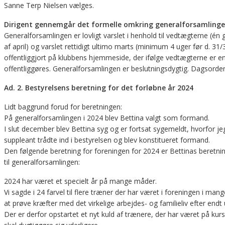
Sanne Terp Nielsen vælges.
Dirigent gennemgår det formelle omkring generalforsamling
Generalforsamlingen er lovligt varslet i henhold til vedtægterne (én
af april) og varslet rettidigt ultimo marts (minimum 4 uger før d. 3
offentliggjort på klubbens hjemmeside, der ifølge vedtægterne er en
offentliggøres. Generalforsamlingen er beslutningsdygtig. Dagsor
Ad. 2. Bestyrelsens beretning for det forløbne år 2024
Lidt baggrund forud for beretningen:
På generalforsamlingen i 2024 blev Bettina valgt som formand.
I slut december blev Bettina syg og er fortsat sygemeldt, hvorfor je
suppleant trådte ind i bestyrelsen og blev konstitueret formand.
Den følgende beretning for foreningen for 2024 er Bettinas beretni
til generalforsamlingen:
2024 har været et specielt år på mange måder.
Vi sagde i 24 farvel til flere træner der har været i foreningen i ma
at prøve kræfter med det virkelige arbejdes- og familieliv efter e
Der er derfor opstartet et nyt kuld af trænere, der har været på 