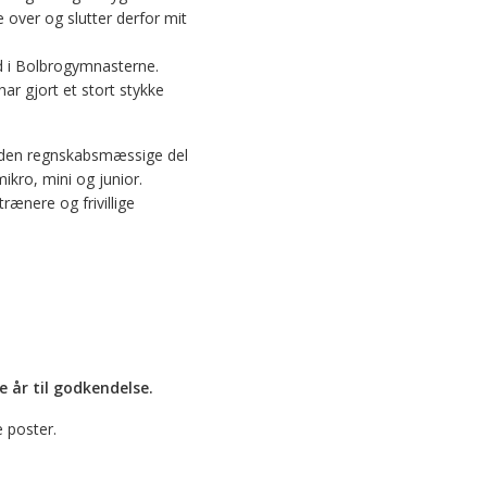
 over og slutter derfor mit
d i Bolbrogymnasterne.
har gjort et stort stykke
å den regnskabsmæssige del
ikro, mini og junior.
rænere og frivillige
e år til godkendelse.
 poster.