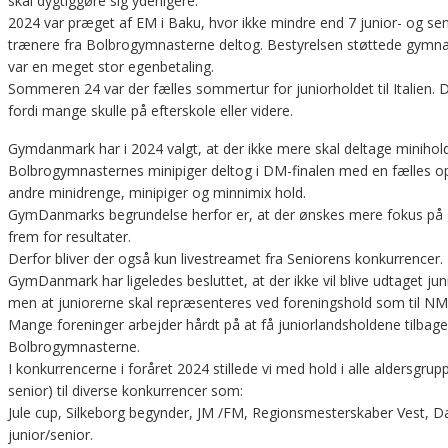
skal dygtiggøre sig yderligere.
2024 var præget af EM i Baku, hvor ikke mindre end 7 junior- og s
trænere fra Bolbrogymnasterne deltog. Bestyrelsen støttede gymn
var en meget stor egenbetaling.
Sommeren 24 var der fælles sommertur for juniorholdet til Italien. D
fordi mange skulle på efterskole eller videre.
Gymdanmark har i 2024 valgt, at der ikke mere skal deltage minihold 
Bolbrogymnasternes minipiger deltog i DM-finalen med en fælles
andre minidrenge, minipiger og minnimix hold.
GymDanmarks begrundelse herfor er, at der ønskes mere fokus p
frem for resultater.
Derfor bliver der også kun livestreamet fra Seniorens konkurrencer.
GymDanmark har ligeledes besluttet, at der ikke vil blive udtaget jun
men at juniorerne skal repræsenteres ved foreningshold som til NM
Mange foreninger arbejder hårdt på at få juniorlandsholdene tilbag
Bolbrogymnasterne.
I konkurrencerne i foråret 2024 stillede vi med hold i alle aldersgrupp
senior) til diverse konkurrencer som:
Jule cup, Silkeborg begynder, JM /FM, Regionsmesterskaber Vest, D
junior/senior.