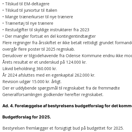
• Tilskud til EM-deltagere
• Tilskud til juniortur til Italien
• Mange trænerkurser til nye trænere
• Trænertøj til nye trænere
• Restudgifter til skyldige instruktører fra 2023
• Der mangler fortsat en del kontingentindtægter
Flere regninger fra årsskiftet er ikke betalt rettidigt grundet forma
overgår flere poster til 2025 regnskab.
Derudover er tilgodehavende fra Odense Kommune endnu ikke mod
Årets resultat er et underskud på 124.000 kr.
Likvid beholdning 360.000 kr.
År 2024 afsluttes med en egenkapital 262.000 kr.
Revision udgør 15.000 kr. årligt.
Der er uddybende spørgsmål til regnskabet fra de fremmødte
Generalforsamlingen godkender herefter regnskabet.
Ad. 4. Forelæggelse af bestyrelsens budgetforslag for det komm
Budgetforslag for 2025.
Bestyrelsen fremlægger et forsigtigt bud på budgettet for 2025.