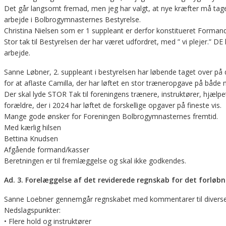
Det går langsomt fremad, men jeg har valgt, at nye kræfter må tage
arbejde i Bolbrogymnasternes Bestyrelse.
Christina Nielsen som er 1 suppleant er derfor konstitueret Forman
Stor tak til Bestyrelsen der har været udfordret, med ” vi plejer.” DE 
arbejde.
Sanne Løbner, 2. suppleant i bestyrelsen har løbende taget over p
for at aflaste Camilla, der har løftet en stor træneropgave på både m
Der skal lyde STOR Tak til foreningens trænere, instruktører, hjælpet
forældre, der i 2024 har løftet de forskellige opgaver på fineste vis.
Mange gode ønsker for Foreningen Bolbrogymnasternes fremtid.
Med kærlig hilsen
Bettina Knudsen
Afgående formand/kasser
Beretningen er til fremlæggelse og skal ikke godkendes.
Ad. 3. Forelæggelse af det reviderede regnskab for det forløbn
Sanne Loebner gennemgår regnskabet med kommentarer til diverse
Nedslagspunkter:
• Flere hold og instruktører