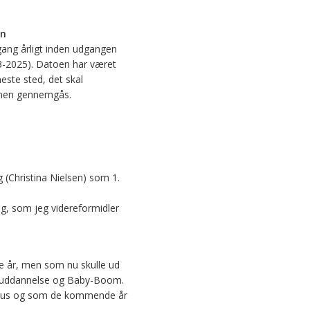
en
 gang årligt inden udgangen
1/3-2025). Datoen har været
este sted, det skal
denen gennemgås.
g (Christina Nielsen) som 1.
ng, som jeg videreformidler
nge år, men som nu skulle ud
ndt uddannelse og Baby-Boom.
kursus og som de kommende år