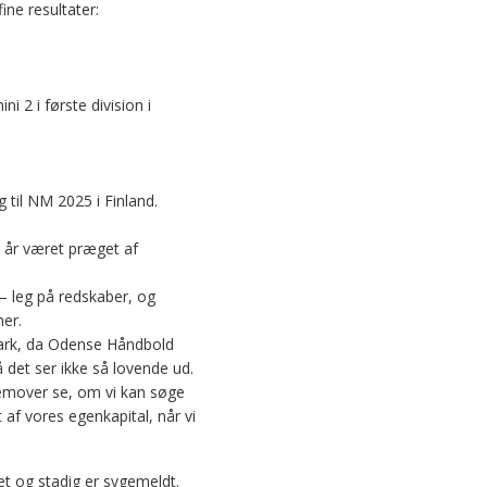
ine resultater:
i 2 i første division i
g til NM 2025 i Finland.
 år været præget af
– leg på redskaber, og
er.
park, da Odense Håndbold
så det ser ikke så lovende ud.
remover se, om vi kan søge
t af vores egenkapital, når vi
ret og stadig er sygemeldt.